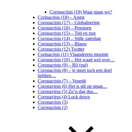
Coronacrisis (19) Waar staan we?
Corinacrisis (18) – Angst
Coronacrisis (17) – Globalisering
Coronacrisis (16) – Pensioen
Coronacrisis (15) – Tijd en rust
Coronacrisis (14) – Stille zaterdag
Coronacrisis (13) – Blauw
Coronacrisis (12) Twitter
Corinacrisis (11) Vlaanderens mooiste
Coronacrisis (10) – Het waait wel over…
Coronacrisis (9) – R0 (nul)
Coronacrisis (8) – je moet toch een doel
hebben…
Coronacrisis (7) – Venetië
Coronavirus (6) Het is stil op straat…
Coronavirus (5) Zo’n dag dus…
Coronavirus (4) Lock down
Coronacrisis (3)
Coronacrisis (2)