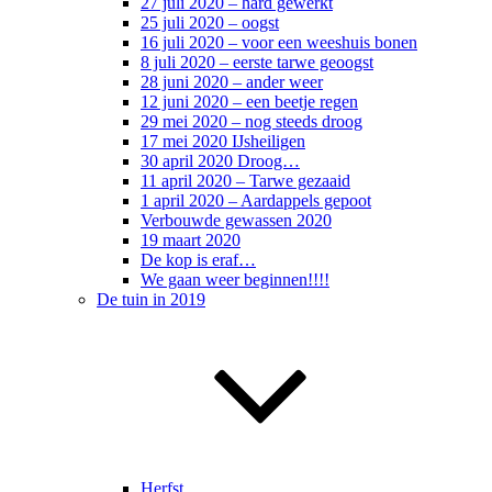
27 juli 2020 – hard gewerkt
25 juli 2020 – oogst
16 juli 2020 – voor een weeshuis bonen
8 juli 2020 – eerste tarwe geoogst
28 juni 2020 – ander weer
12 juni 2020 – een beetje regen
29 mei 2020 – nog steeds droog
17 mei 2020 IJsheiligen
30 april 2020 Droog…
11 april 2020 – Tarwe gezaaid
1 april 2020 – Aardappels gepoot
Verbouwde gewassen 2020
19 maart 2020
De kop is eraf…
We gaan weer beginnen!!!!
De tuin in 2019
Herfst….