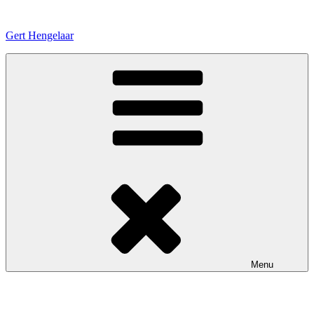
Ga
naar
Gert Hengelaar
de
inhoud
Menu