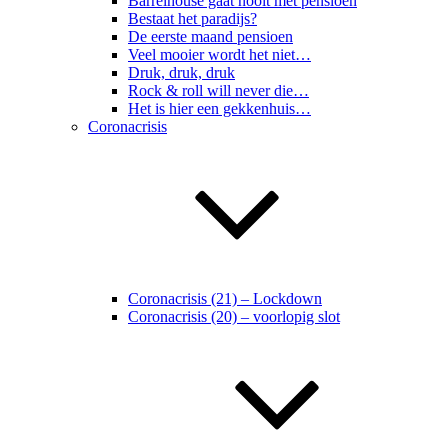
Barrelhouse gaat nooit met pensioen
Bestaat het paradijs?
De eerste maand pensioen
Veel mooier wordt het niet…
Druk, druk, druk
Rock & roll will never die…
Het is hier een gekkenhuis…
Coronacrisis
Coronacrisis (21) – Lockdown
Coronacrisis (20) – voorlopig slot