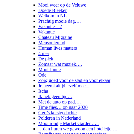
Mooi weer op de Veluwe
Doede Bleeker
Welkom in NL
Prachtig mooie dag….
Vakantie – 2
Vakantie
Chateau Migraine
Mensonterend
Human lives matters
4 mei
De plek
Zomaar wat muziek….
Mooi Junne
Ode
Zorg goed voor de stad en voor elkaar
Je neemt altijd jezelf mee…
Ischa
Ik heb geen tijd…
Met de auto op pad….
Time flies… op naar 2020
Gert’s kerstgedachte
Polderen in Nederland
Mooi rondje Market Garden…..
…dan huren we gewoon een hotelletje….