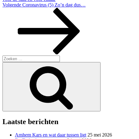
Volgend
Volgende
Coronavirus (5) Zo’n dag dus…
bericht
Zoeken
naar:
Zoeken
Laatste berichten
Arnhem Kars en wat daar tussen ligt
25 mei 2026