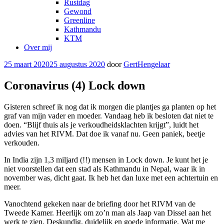
Rustdag
Gewond
Greenline
Kathmandu
KTM
Over mij
Geplaatst
25 maart 2020
25 augustus 2020
door
GertHengelaar
op
Coronavirus (4) Lock down
Gisteren schreef ik nog dat ik morgen die plantjes ga planten op het
graf van mijn vader en moeder. Vandaag heb ik besloten dat niet te
doen. “Blijf thuis als je verkoudheidsklachten krijgt”, luidt het
advies van het RIVM. Dat doe ik vanaf nu. Geen paniek, beetje
verkouden.
In India zijn 1,3 miljard (!!) mensen in Lock down. Je kunt het je
niet voorstellen dat een stad als Kathmandu in Nepal, waar ik in
november was, dicht gaat. Ik heb het dan luxe met een achtertuin en
meer.
Vanochtend gekeken naar de briefing door het RIVM van de
Tweede Kamer. Heerlijk om zo’n man als Jaap van Dissel aan het
werk te zien. Deskundig, duidelijk en goede informatie. Wat me