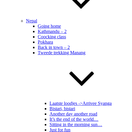
Nepal
Going home
Kathmandu – 2
Coocking class
Pokhara
Back in town – 2
Tweede trekking Manang
Laatste loodjes ->Arrivee Syanga
Bistari, bistari
Another day another road
It’s the end of the world…
Sitting in the morning sun…
Just for fun